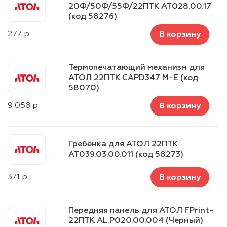
20Ф/50Ф/55Ф/22ПТК AT028.00.17
(код 58276)
277
р.
В корзину
Термопечатающий механизм для
АТОЛ 22ПТК CAPD347 M-E (код
58070)
9 058
р.
В корзину
Гребёнка для АТОЛ 22ПТК
AT039.03.00.011 (код 58273)
371
р.
В корзину
Передняя панель для АТОЛ FPrint-
22ПТK AL.P020.00.004 (Черный)