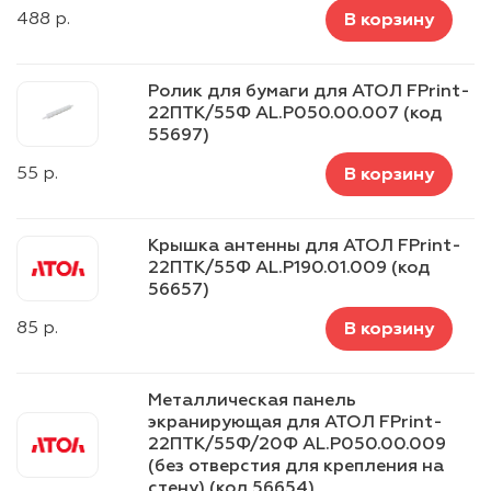
488
р.
В корзину
Ролик для бумаги для АТОЛ FPrint-
22ПТK/55Ф AL.P050.00.007 (код
55697)
55
р.
В корзину
Крышка антенны для АТОЛ FPrint-
22ПТK/55Ф AL.P190.01.009 (код
56657)
85
р.
В корзину
Металлическая панель
экранирующая для АТОЛ FPrint-
22ПТK/55Ф/20Ф AL.P050.00.009
(без отверстия для крепления на
стену) (код 56654)