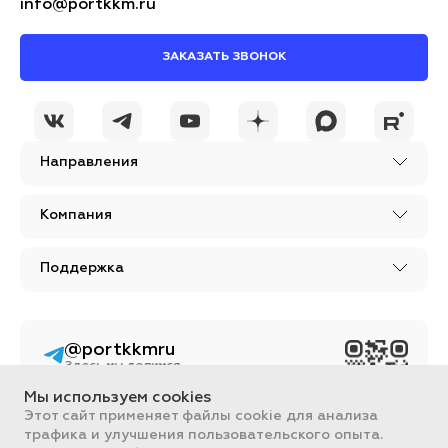
info@portkkm.ru
ЗАКАЗАТЬ ЗВОНОК
Направления
Компания
Поддержка
@portkkmru
Здесь мы делимся
новостями, лайфхаками
и познавательным
Мы используем cookies
контентом из мира
Этот сайт применяет файлы cookie для анализа
бизнеса
трафика и улучшения пользовательского опыта.