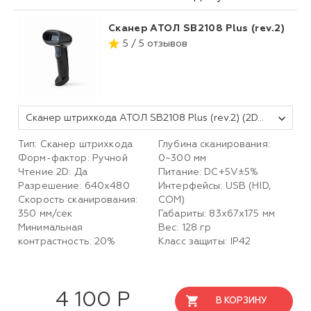
Сканер АТОЛ SB2108 Plus (rev.2)
5 / 5 отзывов
Сканер штрихкода АТОЛ SB2108 Plus (rev.2) (2D, серый, USB, без подставки, упаковка 1 шт.)
Тип: Сканер штрихкода
Глубина сканирования:
Форм-фактор: Ручной
0~300 мм
Чтение 2D: Да
Питание: DC+5V±5%
Разрешение: 640х480
Интерфейсы: USB (HID,
Скорость сканирования:
COM)
350 мм/сек
Габариты: 83х67х175 мм
Минимальная
Вес: 128 гр
контрастность: 20%
Класс защиты: IP42
4 100 Р
В КОРЗИНУ