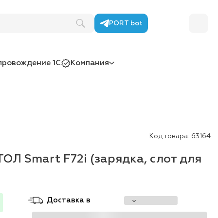
PORT bot
провождение 1С
Компания
Код товара:
63164
ОЛ Smart F72i (зарядка, слот для
Доставка в