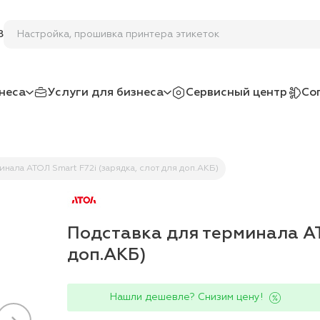
Настройка, прошивка принтера эт
8
неса
Услуги для бизнеса
Сервисный центр
Со
инала АТОЛ Smart F72i (зарядка, слот для доп.АКБ)
Подставка для терминала АТ
доп.АКБ)
Нашли дешевле? Снизим цену!