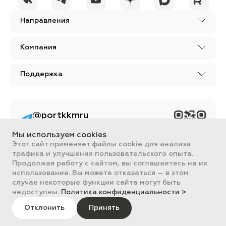
Направления
Компания
Поддержка
@portkkmru
Новости, лайфхаки и
познавательный
Мы используем cookies
контент PORT - бизнес
портал
Этот сайт применяет файлы cookie для анализа
трафика и улучшения пользовательского опыта.
Вся информация, размещенная на сайте, носит ознакомительный
Продолжая работу с сайтом, вы соглашаетесь на их
характер и не является публичной офертой, определяемой
использование. Вы можете отказаться — в этом
положениями Статьи 437 ГК РФ.
случае некоторые функции сайта могут быть
Все цены на сайте указаны с НДС. ООО "ПОРТ" ИНН 2461018892,
ОГРН 1022401953496
недоступны.
Политика конфиденциальности >
ПОРТ 2011-2026
Политика обработки данных
Отклонить
Принять