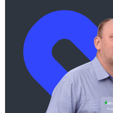
Иг
Вед