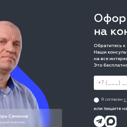
Офор
на ко
Обратитесь к
Наши консульт
на все интере
Это бесплатно
Я согласен
с
или пишите н
орь Семенов
ущий инженер