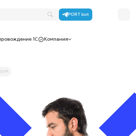
PORT bot
провождение 1С
Компания
4100M