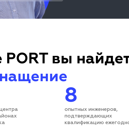
 PORT вы найдет
снащение
8
 центра
опытных инженеров,
айонах
подтверждающих
ка
квалификацию ежегодн