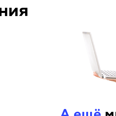
ния
А ещё
м