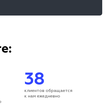
е:
38
клиентов обращается
к нам ежедневно
о