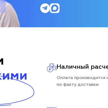
и
и
Наличный расч
кими
Оплата производится 
по факту доставки