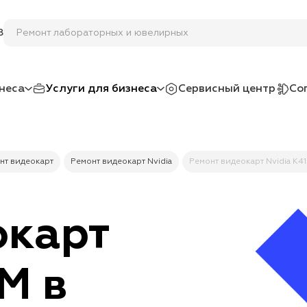
Ремонт лабора
8
неса
Услуги для бизнеса
Сервисный центр
Со
нт видеокарт
Ремонт видеокарт Nvidia
Ремонт видеокарт Nvidia K
окарт
M в