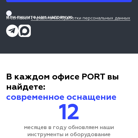
или пишите нам напрямую
Я согласен
с правилами обработки персональных данных
В каждом офисе PORT вы
найдете:
современное оснащение
12
месяцев в году обновляем наши
инструменты и оборудование