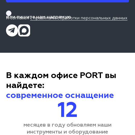
или пишите нам напрямую
Я согласен
с правилами обработки персональных данных
В каждом офисе PORT вы
найдете:
современное оснащение
12
месяцев в году обновляем наши
инструменты и оборудование