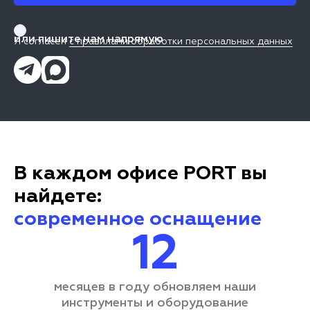
или пишите нам напрямую
Я согласен
с правилами обработки персональных данных
В каждом офисе PORT вы
найдете:
современное оснащение
12
месяцев в году обновляем наши
инструменты и оборудование