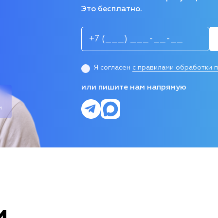
Это бесплатно.
Я согласен
с правилами обработки 
или пишите нам напрямую
и
и