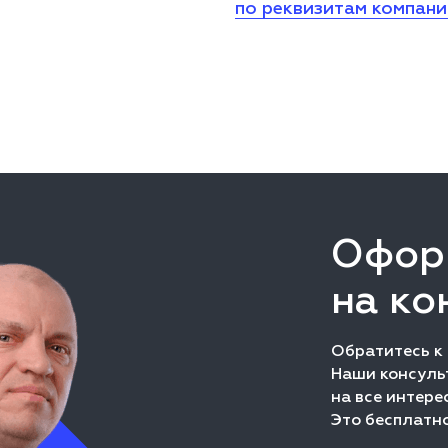
по реквизитам компан
Офор
на ко
Обратитесь к
Наши консульт
на все интере
Это бесплатно