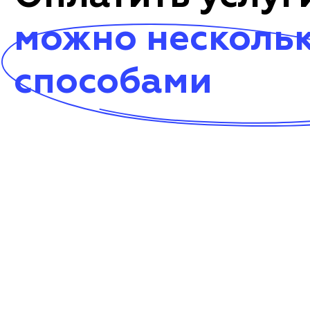
можно несколь
способами