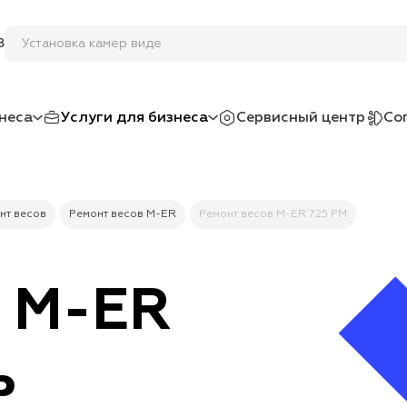
8
неса
Услуги для бизнеса
Сервисный центр
Со
нт весов
Ремонт весов M-ER
Ремонт весов M-ER 725 PM
в M-ER
ь