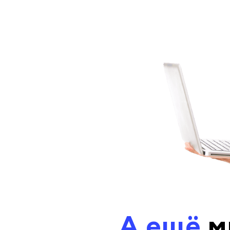
А ещё
м