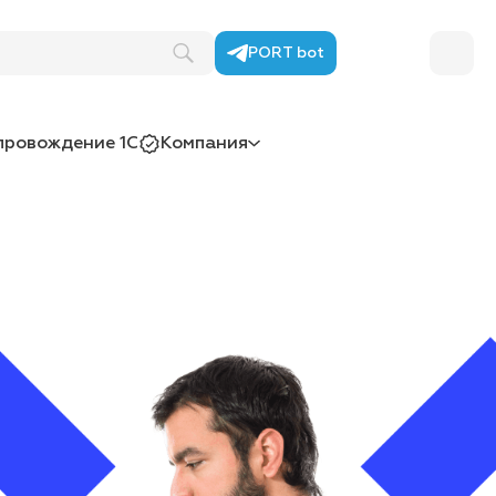
PORT bot
провождение 1С
Компания