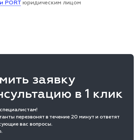
ии PORT
юридическим лицом
мить заявку
нсультацию в 1 клик
 специалистам!
анты перезвонят в течение 20 минут и ответят
сующие вас вопросы.
.