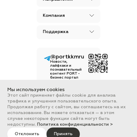
Компания
Поддержка
@portkkmru
Новости,
лайфхаки и
познавательный
контент PORT -
бизнес портал
Вся информация, размещенная на
Мы используем cookies
сайте, носит ознакомительный
Этот сайт применяет файлы cookie для анализа
характер и не является
трафика и улучшения пользовательского опыта.
публичной офертой,
определяемой положениями
Продолжая работу с сайтом, вы соглашаетесь на их
Статьи 437 ГК РФ.
использование. Вы можете отказаться — в этом
Все цены на сайте указаны с НДС.
случае некоторые функции сайта могут быть
ООО "ПОРТ" ИНН 2461018892,
недоступны.
Политика конфиденциальности >
ОГРН 1022401953496
ПОРТ 2011-2026
Отклонить
Политика обработки данных
Принять