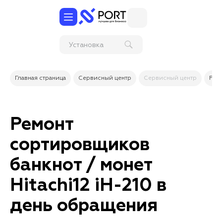
Установка
расширений для
1С УНФ,
Управление
Главная страница
Сервисный центр
Сервисный центр
Рем
торговлей, Роз
Ремонт
сортировщиков
банкнот / монет
Hitachi12 iH-210 в
день обращения