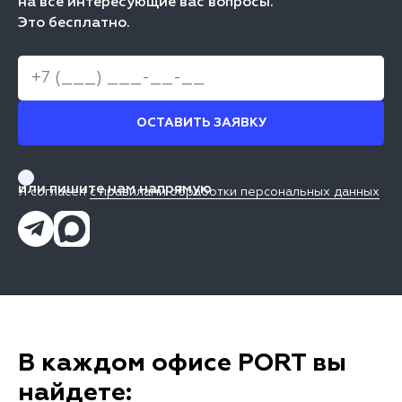
на все интересующие вас вопросы.
Это бесплатно.
ОСТАВИТЬ ЗАЯВКУ
или пишите нам напрямую
Я согласен
с правилами обработки персональных данных
В каждом офисе PORT вы
найдете: