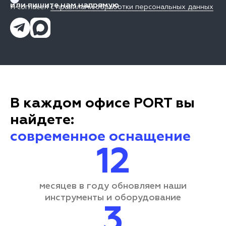
или пишите нам напрямую
Я согласен
с правилами обработки персональных данных
В каждом офисе PORT вы
найдете:
современное оснащение
12
месяцев в году обновляем наши
инструменты и оборудование
3