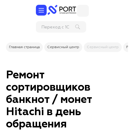
Переход с 1С Ро
Главная страница
Сервисный центр
Сервисный центр
Рем
Ремонт
сортировщиков
банкнот / монет
Hitachi в день
обращения