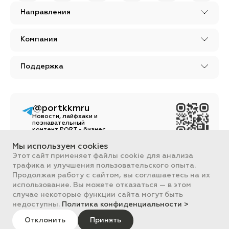
Направления
Компания
Поддержка
@portkkmru
Новости, лайфхаки и
познавательный
контент PORT - бизнес
портал
Мы используем cookies
Вся информация, размещенная на сайте, носит ознакомительный
Этот сайт применяет файлы cookie для анализа
характер и не является публичной офертой, определяемой
трафика и улучшения пользовательского опыта.
положениями Статьи 437 ГК РФ.
Продолжая работу с сайтом, вы соглашаетесь на их
Все цены на сайте указаны с НДС. ООО "ПОРТ" ИНН 2461018892,
ОГРН 1022401953496
использование. Вы можете отказаться — в этом
ПОРТ 2011-2026
случае некоторые функции сайта могут быть
Политика обработки данных
недоступны.
Политика конфиденциальности >
Отклонить
Принять