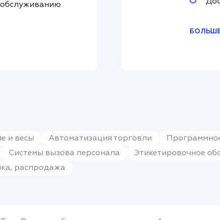
Дос
 обслуживанию
БОЛЬШЕ
е и весы
Автоматизация торговли
Программное
Системы вызова персонала
Этикетировочное об
нка, распродажа