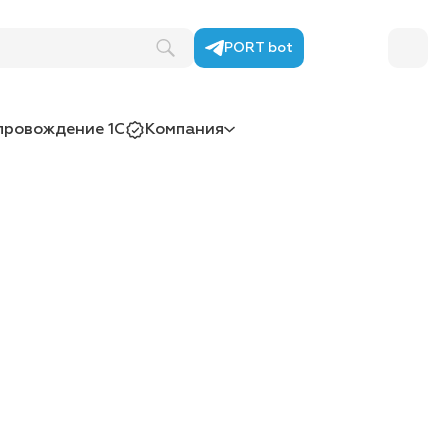
PORT bot
провождение 1С
Компания