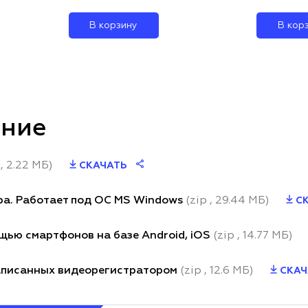
В корзину
В кор
ение
 , 2.22 МБ)
СКАЧАТЬ
тра. Работает под ОС MS Windows
(zip , 29.44 МБ)
СК
щью смартфонов на базе Android, iOS
(zip , 14.77 МБ)
записанных видеорегистратором
(zip , 12.6 МБ)
СКАЧ