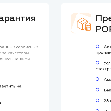
арантия
Пр
PO
Авт
ованным сервисным
произв
м за качеством
авшись нашими
Усл
спектр
Акк
тветить на
Вые
28 
а