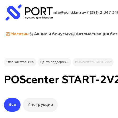
info@portkkm.ru
+7 (391) 2-347-34
Магазин
Акции и бонусы
Автоматизация биз
Главная страница
Центр поддержки
POScenter START-2V2
POScenter START-2V
Все
Инструкции