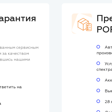
арантия
Пр
PO
Авт
ованным сервисным
произв
м за качеством
авшись нашими
Усл
спектр
Акк
тветить на
Вые
28 
а