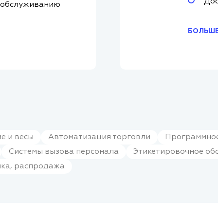
Дос
 обслуживанию
БОЛЬШЕ
е и весы
Автоматизация торговли
Программное
Системы вызова персонала
Этикетировочное об
нка, распродажа