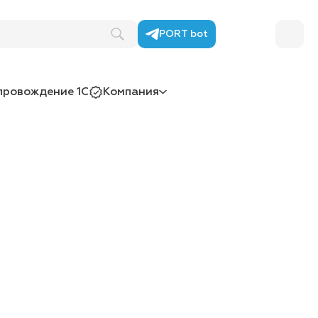
PORT bot
провождение 1С
Компания