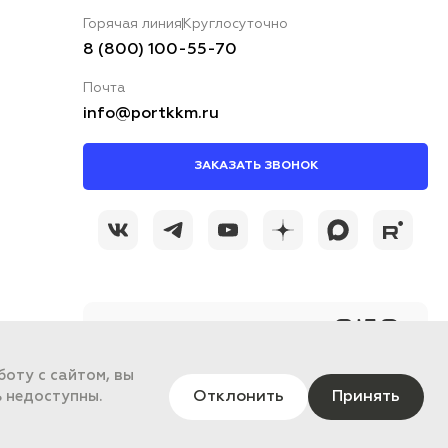
Горячая линия
Круглосуточно
8 (800) 100-55-70
Почта
info@portkkm.ru
ЗАКАЗАТЬ ЗВОНОК
@portkkmru
Новости, лайфхаки и
познавательный
контент PORT - бизнес
оту с сайтом, вы
портал
Отклонить
Принять
ь недоступны.