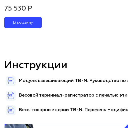
75 530 Р
В корзину
Инструкции
Модуль взвешивающий TB-N. Руководство по
pdf
Весовой терминал-регистратор с печатью этик
pdf
Весы товарные серии TB-N. Перечень модифи
pdf