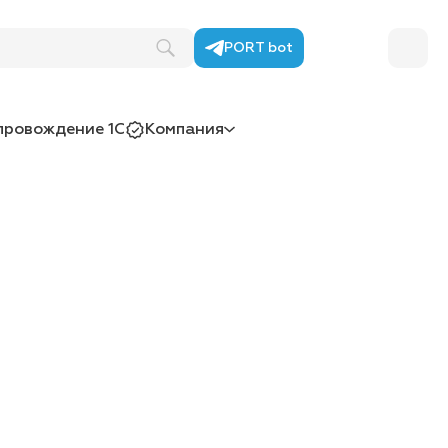
PORT bot
провождение 1С
Компания