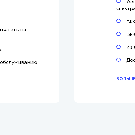
Усл
спектр
Акк
тветить на
Вые
28 
а
Дос
 обслуживанию
БОЛЬШЕ