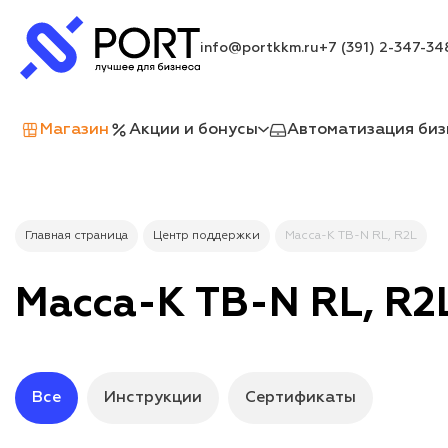
info@portkkm.ru
+7 (391) 2-347-34
Магазин
Акции и бонусы
Автоматизация биз
Главная страница
Центр поддержки
Масса-К TB-N RL, R2L
Масса-К TB-N RL, R2
Все
Инструкции
Сертификаты