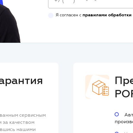
Я согласен с
правилами обработки
арантия
Пр
PO
Авт
ованным сервисным
произв
м за качеством
авшись нашими