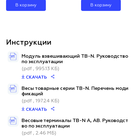
В корзину
В корзину
Инструкции
Модуль взвешивающий TB-N. Руководство
pdf
по эксплуатации
(pdf , 995.13 КБ)
СКАЧАТЬ
Весы товарные серии TB-N. Перечень моди
pdf
фикаций
(pdf , 197.24 КБ)
СКАЧАТЬ
Весовые терминалы TB-N A, AB. Руководст
pdf
во по эксплуатации
(pdf , 2.46 МБ)