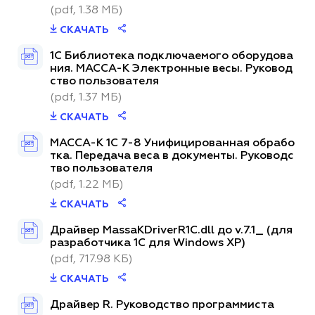
(pdf, 1.38 МБ)
СКАЧАТЬ
1С Библиотека подключаемого оборудова
pdf
ния. МАССА-К Электронные весы. Руковод
ство пользователя
(pdf, 1.37 МБ)
СКАЧАТЬ
МАССА-К 1C 7-8 Унифицированная обрабо
pdf
тка. Передача веса в документы. Руководс
тво пользователя
(pdf, 1.22 МБ)
СКАЧАТЬ
Драйвер MassaKDriverR1C.dll до v.7.1_ (для
pdf
разработчика 1С для Windows XP)
(pdf, 717.98 КБ)
СКАЧАТЬ
Драйвер R. Руководство программиста
pdf