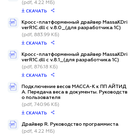
(pdf, 4.22 МБ)
СКАЧАТЬ
Кросс-платформенный драйвер MassaKDri
pdf
verR1C.dll с v.8.0_(для разработчика 1С)
(pdf, 883.99 КБ)
СКАЧАТЬ
Кросс-платформенный драйвер MassaKDri
pdf
verR1C.dll с v.8.1_(для разработчика 1С)
(pdf, 876.18 КБ)
СКАЧАТЬ
Подключение весов МАССА-К к ПП АЙТИД
pdf
А. Передача веса в документы. Руководств
о пользователя
(pdf, 740.96 КБ)
СКАЧАТЬ
Драйвер R. Руководство программиста
pdf
(pdf, 4.22 МБ)