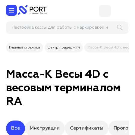
Настройка кассы для работы с маркировкой и
ЭДО
Главная страница
Центр поддержки
Масса-К Весы 4D с весо
Масса-К Весы 4D с
весовым терминалом
RA
Все
Инструкции
Сертификаты
Програм