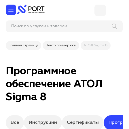
Поиск по услугам и товарам
Главная страница
Центр поддержки
АТОЛ Sigma 8
Программное
обеспечение АТОЛ
Sigma 8
Все
Инструкции
Сертификаты
Програм