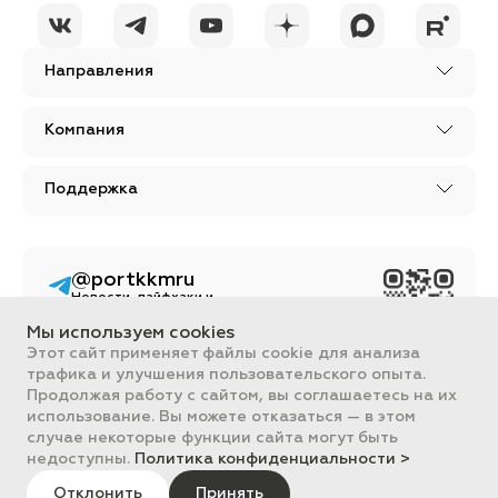
Направления
Компания
Поддержка
@portkkmru
Новости, лайфхаки и
познавательный
контент PORT - бизнес
Мы используем cookies
портал
Этот сайт применяет файлы cookie для анализа
трафика и улучшения пользовательского опыта.
Вся информация, размещенная на сайте, носит ознакомительный
Продолжая работу с сайтом, вы соглашаетесь на их
характер и не является публичной офертой, определяемой
положениями Статьи 437 ГК РФ.
использование. Вы можете отказаться — в этом
Все цены на сайте указаны с НДС. ООО "ПОРТ" ИНН 2461018892,
случае некоторые функции сайта могут быть
ОГРН 1022401953496
недоступны.
Политика конфиденциальности >
ПОРТ 2011-2026
Политика обработки данных
Отклонить
Принять