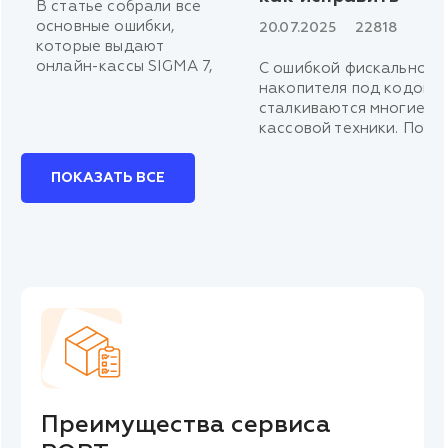
В статье собрали все
основные ошибки,
20.07.2025
22818
которые выдают
онлайн-кассы SIGMA 7,
С ошибкой фискального
8 и 10. Приводим список
накопителя под кодом 2
этих ошибок,
сталкиваются многие в
разбираемся
кассовой техники. По н
с причинами,
статистике, это одна из
а главное — говорим,
частых проблем. Люди п
ПОКАЗАТЬ ВСЕ
как устранить
обращаются в сервисны
неполадки.
и к статьям в интернете
с вопросами, что она о
и как ее исправить.
Преимущества сервиса