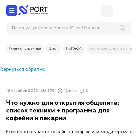
Пакет услуг программиста 1С от 30 часов
(удалённое подк
Главная страница
Блог
HoReCA
Что нужно для открытия 
Вернуться обратно
16 октября 2025
379
12 мин.
0
Что нужно для открытия общепита:
список техники + программа для
кофейни и пекарни
Если вы открываете кофейню, пекарню или кондитерскую,