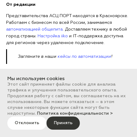
От редакции
Представительства АСЦ ПОРТ находятся в Красноярске.
Работаем с бизнесом по всей России, занимаемся
автоматизацией общепита
. Доставляем технику в любой
город страны.
Настройка iiko
и IT-поддержка доступна
для регионов через удаленное подключение.
Загляните в наши
кейсы по автоматизации
!
В статье использованы фото, снятые
PORT Production
.
Мы используем cookies
Подпишитесь на бизнес-портал PORT в соцсетях.
Этот сайт применяет файлы cookie для анализа
Новости, лайфхаки, полезный контент о бизнесе простыми
трафика и улучшения пользовательского опыта.
Продолжая работу с сайтом, вы соглашаетесь на их
словами:
использование. Вы можете отказаться — в этом
случае некоторые функции сайта могут быть
недоступны.
Политика конфиденциальности >
Отклонить
Принять
Оцените материал