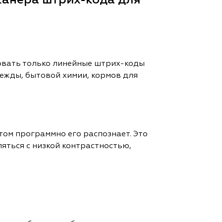
канера штрих-кода для
ровать только линейные штрих-коды
ежды, бытовой химии, кормов для
том программно его распознает. Это
яться с низкой контрастностью,