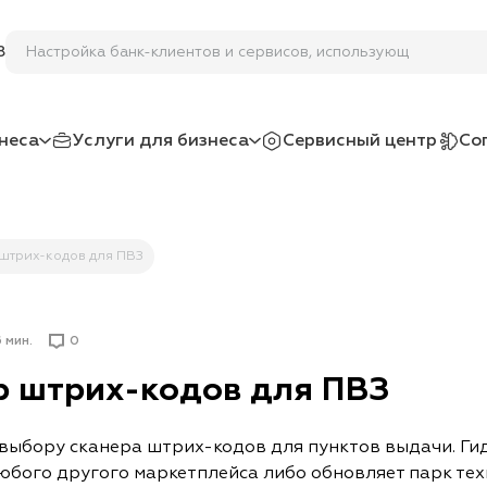
Настройка банк-клиентов и сервисов, использующих ЭЦП
8
неса
Услуги для бизнеса
Сервисный центр
Со
 штрих-кодов для ПВЗ
 мин.
0
р штрих-кодов для ПВЗ
выбору сканера штрих-кодов для пунктов выдачи. Гид
любого другого маркетплейса либо обновляет парк тех