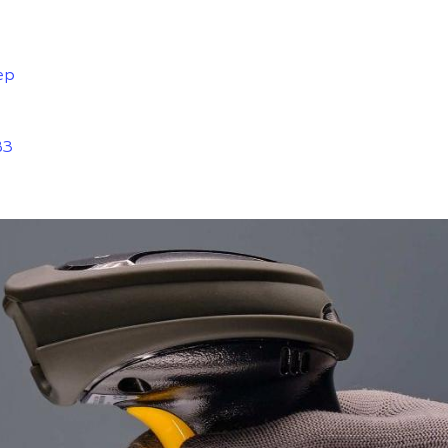
ер
ВЗ