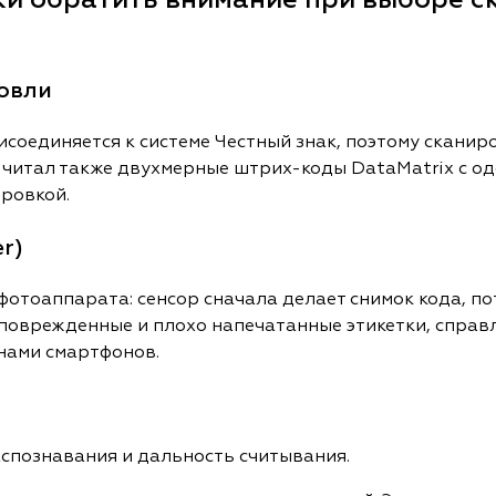
ки обратить внимание при выборе с
говли
соединяется к системе Честный знак, поэтому скани
 читал также двухмерные штрих-коды DataMatrix с од
ровкой.
r)
отоаппарата: сенсор сначала делает снимок кода, по
оврежденные и плохо напечатанные этикетки, справл
нами смартфонов.
спознавания и дальность считывания.