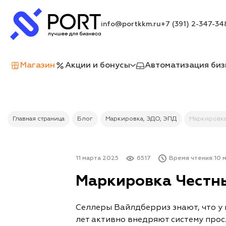
info@portkkm.ru
+7 (391) 2-347-34
Магазин
Акции и бонусы
Автоматизация биз
Главная страница
Блог
Маркировка, ЭДО, ЭПД
Маркировка
11 марта 2025
6517
Время чтения:
10 м
Маркировка Честн
Селлеры Вайлдберриз знают, что у 
лет активно внедряют систему прос