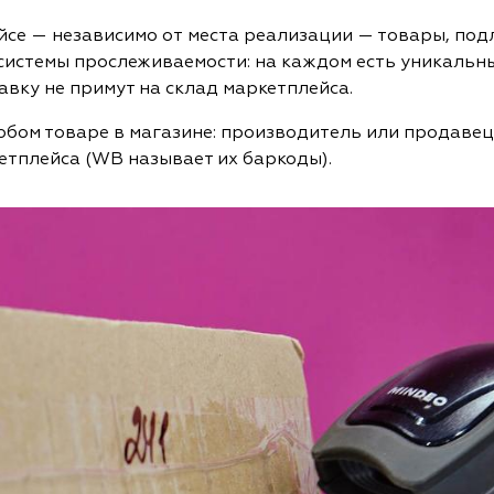
ейсе — независимо от места реализации — товары, по
истемы прослеживаемости: на каждом есть уникальны
авку не примут на склад маркетплейса.
 любом товаре в магазине: производитель или продаве
кетплейса (WB называет их баркоды).