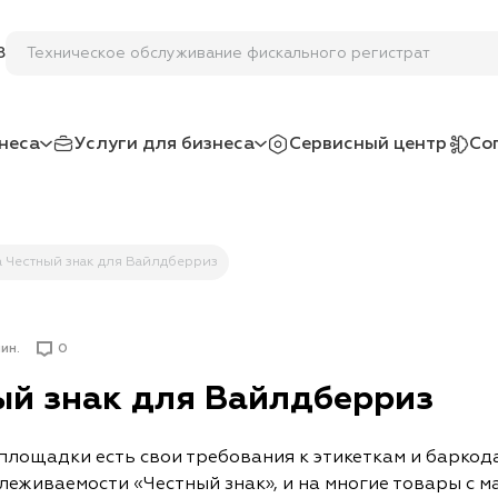
Техническое обслуживание фискального регис
8
неса
Услуги для бизнеса
Сервисный центр
Со
 Честный знак для Вайлдберриз
ин.
0
ый знак для Вайлдберриз
площадки есть свои требования к этикеткам и баркода
леживаемости «Честный знак», и на многие товары с м