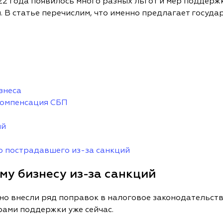
22 года появилось много разных льгот и мер поддерж
. В статье перечислим, что именно предлагает государ
знеса
компенсация СБП
ий
 пострадавшего из-за санкций
му бизнесу из-за санкций
но внесли ряд поправок в налоговое законодательст
рами поддержки уже сейчас.