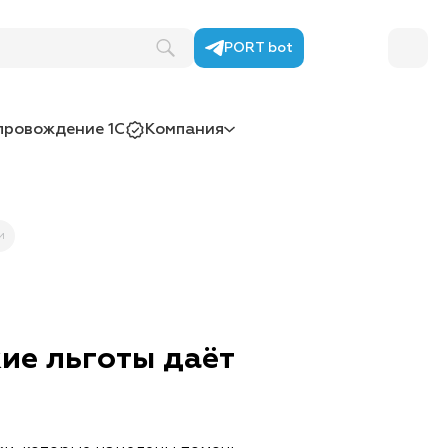
PORT bot
провождение 1С
Компания
и
кие льготы даёт