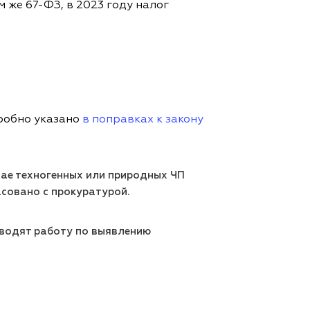
 же 67-ФЗ, в 2023 году налог
дробно указано
в поправках к закону
чае техногенных или природных ЧП
асовано с прокуратурой.
роводят работу по выявлению