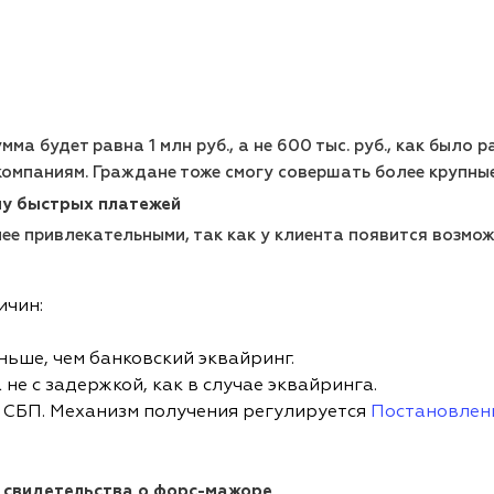
ма будет равна 1 млн руб., а не 600 тыс. руб., как было р
омпаниям. Граждане тоже смогу совершать более крупные
му быстрых платежей
ее привлекательными, так как у клиента появится возмо
ичин:
ньше, чем банковский эквайринг.
не с задержкой, как в случае эквайринга.
 СБП. Механизм получения регулируется
Постановлен
 свидетельства о форс-мажоре