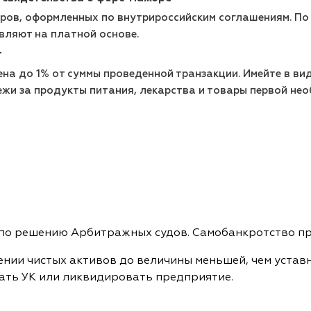
ров, оформленных по внутрироссийским соглашениям. П
вляют на платной основе.
г
на до 1% от суммы проведенной транзакции. Имейте в виду
ежи за продукты питания, лекарства и товары первой не
по решению Арбитражных судов. Самобанкротство про
нии чистых активов до величины меньшей, чем уставн
ать УК или ликвидировать предприятие.