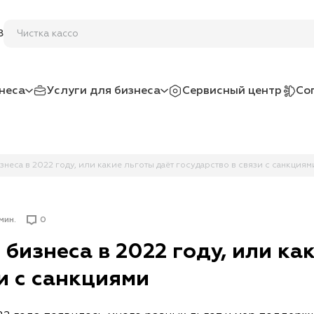
8
неса
Услуги для бизнеса
Сервисный центр
Со
неса в 2022 году, или какие льготы даёт государство в связи с санкциям
 мин.
0
бизнеса в 2022 году, или ка
и с санкциями