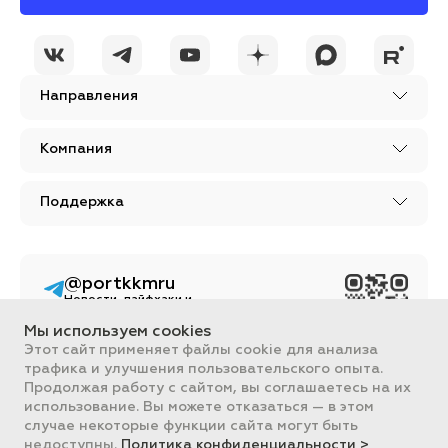
Я принимаю условия
ОСТАВИТЬ
политики
КОММЕНТАРИЙ
конфиденциальности
Направления
Компания
Поддержка
@portkkmru
Новости, лайфхаки и
познавательный
контент PORT - бизнес
Мы используем cookies
портал
Этот сайт применяет файлы cookie для анализа
трафика и улучшения пользовательского опыта.
Вся информация, размещенная на сайте, носит ознакомительный
характер и не является публичной офертой, определяемой
Продолжая работу с сайтом, вы соглашаетесь на их
положениями Статьи 437 ГК РФ.
использование. Вы можете отказаться — в этом
Все цены на сайте указаны с НДС. ООО "ПОРТ" ИНН 2461018892,
случае некоторые функции сайта могут быть
ОГРН 1022401953496
недоступны.
Политика конфиденциальности >
ПОРТ 2011-2026