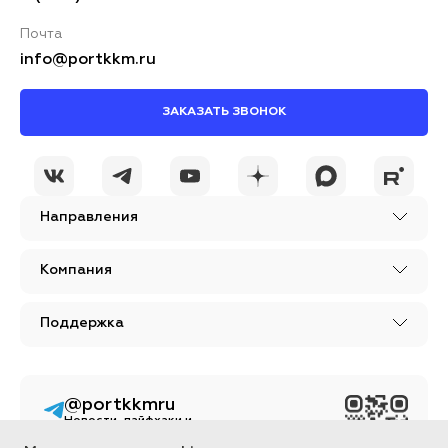
Почта
info@portkkm.ru
ЗАКАЗАТЬ ЗВОНОК
Я принимаю условия
ОСТАВИТЬ
политики
КОММЕНТАРИЙ
конфиденциальности
Направления
Компания
Поддержка
@portkkmru
Новости, лайфхаки и
познавательный
контент PORT - бизнес