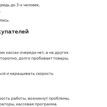
едь до 3-х человек,
.
лись.
купателей
х кассах очереди нет, а на других
торопно, долго пробивает товары,
ься и наращивать скорость
орость работы, возникнут проблемы,
раторы, кассовая программа