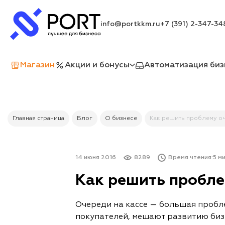
info@portkkm.ru
+7 (391) 2-347-34
Магазин
Акции и бонусы
Автоматизация биз
Главная страница
Блог
О бизнесе
Как решить проблему оч
14 июня 2016
8289
Время чтения:
5 ми
Как решить пробле
Очереди на кассе — большая пробл
покупателей, мешают развитию бизне