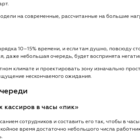
арт.
одели на современные, рассчитанные на большие нагр
орядка 10–15% времени, и если там душно, повсюду с
ая, даже небольшая очередь, будет воспринята негати
тном климате и проектировать зону изначально прост
 ощущение нескончаемого ожидания.
очереди
 кассиров в часы «пик»
санием сотрудников и составить его так, чтобы в час
покойное время достаточно небольшого числа работник
.