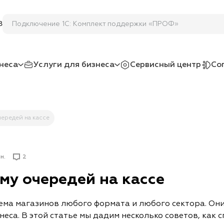
Подключение 1С: Компл
8
неса
Услуги для бизнеса
Сервисный центр
Со
ередей на кассе
н.
2
му очередей на кассе
ема магазинов любого формата и любого сектора. Он
са. В этой статье мы дадим несколько советов, как с