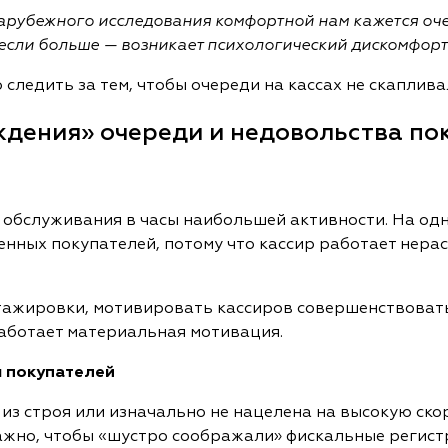
арубежного исследования комфортной нам кажется очер
если больше — возникает психологический дискомфорт
следить за тем, чтобы очереди на кассах не скаплива
дения» очереди и недовольства по
обслуживания в часы наибольшей активности. На одни
нных покупателей, потому что кассир работает нерас
тажировки, мотивировать кассиров совершенствоват
аботает материальная мотивация.
м покупателей
т из строя или изначально не нацелена на высокую ск
Важно, чтобы «шустро соображали» фискальные регист