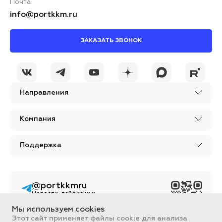
Почта
info@portkkm.ru
ЗАКАЗАТЬ ЗВОНОК
Я принимаю условия
ОСТАВИТЬ
политики
КОММЕНТАРИЙ
конфиденциальности
Направления
Компания
Поддержка
@portkkmru
Новости, лайфхаки и
познавательный
контент PORT - бизнес
Мы используем cookies
портал
Этот сайт применяет файлы cookie для анализа