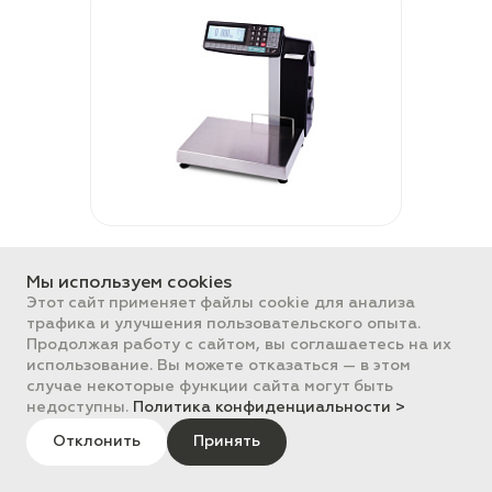
Электронные весы-регистраторы
с печатью этикетки Масса-К MK-
Мы используем cookies
RL10-1 влагозащищенные
Этот сайт применяет файлы cookie для анализа
трафика и улучшения пользовательского опыта.
Продолжая работу с сайтом, вы соглашаетесь на их
использование. Вы можете отказаться — в этом
случае некоторые функции сайта могут быть
недоступны.
Политика конфиденциальности >
Отклонить
Принять