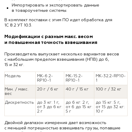
Импортировать и экспортировать данные
в товароучетные системы.
В комплект поставки с этим ПО идет обработка для
1С 8.2 УТ 10.3.
Модификации с разным макс. весом
и повышенная точность взвешивания
Производитель выпускает несколько вариантов весов
с наибольшим пределом взвешивания (НПВ) до 6,
15 и 32 кг.
Модель
MK-6.2-
MK-15.2-
MK-32.2-RP10-
RP10-1
RP10-1
1
Мин. / макс.
20 г / 6 кг
40 г / 15 кг
100 г / 32 кг
вес
Дискретность
до 3 кг: 1 г,
до 6 кг: 2 г,
до 15 кг: 5 г,
от 3 до 6 кг:
от 6 до 15 кг:
от 15 до 32 кг:
2 г
5 г
10 г
Двойной диапазон измерения дает возможность
с меньшей погрешностью взвешивать грузы, попавшие