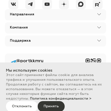
Направления
Компания
Поддержка
@portkkmru
Новости, лайфхаки и
познавательный
Мы используем cookies
контент PORT - бизнес
портал
Этот сайт применяет файлы cookie для анализа
трафика и улучшения пользовательского опыта.
Вся информация, размещенная на сайте, носит ознакомительный
Продолжая работу с сайтом, вы соглашаетесь на их
характер и не является публичной офертой, определяемой
использование. Вы можете отказаться — в этом
положениями Статьи 437 ГК РФ.
случае некоторые функции сайта могут быть
Все цены на сайте указаны с НДС. ООО "ПОРТ" ИНН 2461018892,
ОГРН 1022401953496
недоступны.
Политика конфиденциальности >
ПОРТ 2011-2026
Политика обработки данных
Отклонить
Принять