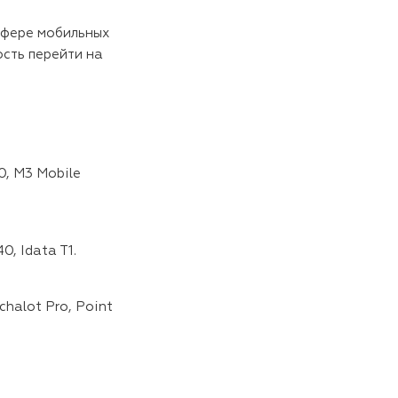
сфере мобильных
сть перейти на
0, M3 Mobile
0, Idata T1.
halot Pro, Point