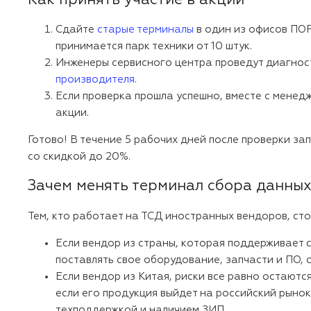
Как принять участие в акции
Сдайте
старые терминалы
в один из офисов ПО
принимается парк техники от 10 штук.
Инженеры сервисного центра проведут диагност
производителя
.
Если проверка прошла успешно, вместе с мене
акции.
Готово! В течение 5 рабочих дней после проверки за
со скидкой до 20%.
Зачем менять терминал сбора данны
Тем, кто работает на ТСД иностранных вендоров, сто
Если вендор из страны, которая поддерживает 
поставлять свое оборудование, запчасти и ПО,
Если вендор из Китая, риски все равно остаютс
если его продукция выйдет на российский рынок
техподдержкой и наличием ЗИП.