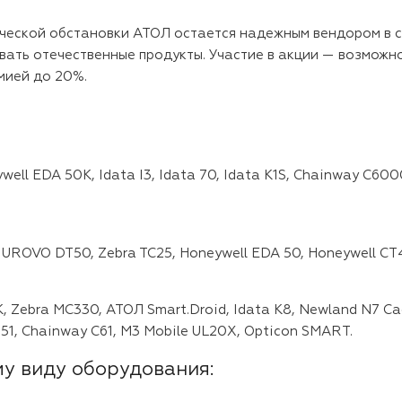
ической обстановки АТОЛ остается надежным вендором в 
ать отечественные продукты. Участие в акции — возможно
мией до 20%.
ll EDA 50K, Idata I3, Idata 70, Idata K1S, Chainway C600
, UROVO DT50, Zebra TC25, Honeywell EDA 50, Honeywell CT4
Zebra MC330, АТОЛ Smart.Droid, Idata K8, Newland N7 Cac
51, Chainway C61, M3 Mobile UL20X, Opticon SMART.
у виду оборудования: