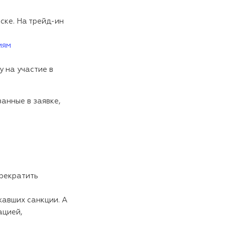
ске. На трейд-ин
иям
 на участие в
анные в заявке,
прекратить
жавших санкции. А
ацией,