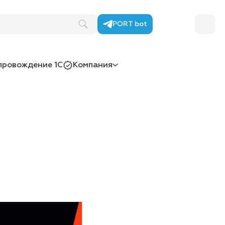
PORT bot
провождение 1С
Компания