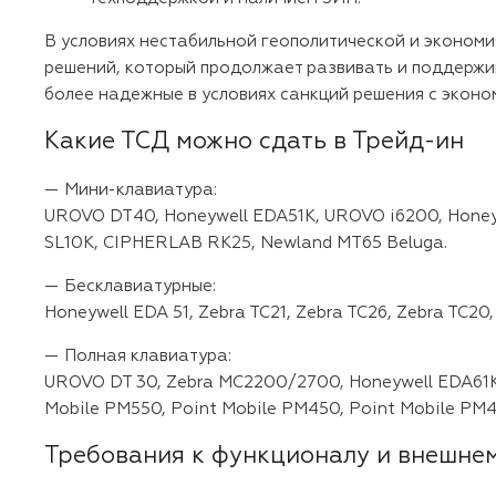
В условиях нестабильной геополитической и эконом
решений, который продолжает развивать и поддержив
более надежные в условиях санкций решения с эконо
Какие ТСД можно сдать в Трейд-ин
— Мини-клавиатура:
UROVO DT40, Honeywell EDA51K, UROVO i6200, Honeywe
SL10K, CIPHERLAB RK25, Newland MT65 Beluga.
— Бесклавиатурные:
Honeywell EDA 51, Zebra TC21, Zebra TC26, Zebra TC20
— Полная клавиатура:
UROVO DT 30, Zebra MC2200/2700, Honeywell EDA61K, 
Mobile PM550, Point Mobile PM450, Point Mobile PM4
Требования к функционалу и внешнем