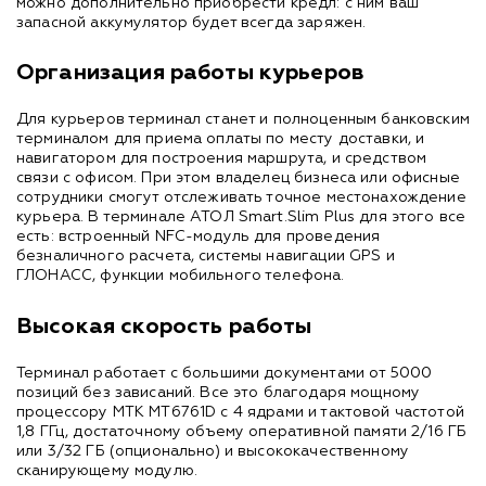
можно дополнительно приобрести кредл: с ним ваш
запасной аккумулятор будет всегда заряжен.
Организация работы курьеров
Для курьеров терминал станет и полноценным банковским
терминалом для приема оплаты по месту доставки, и
навигатором для построения маршрута, и средством
связи с офисом. При этом владелец бизнеса или офисные
сотрудники смогут отслеживать точное местонахождение
курьера. В терминале АТОЛ Smart.Slim Plus для этого все
есть: встроенный NFC-модуль для проведения
безналичного расчета, системы навигации GPS и
ГЛОНАСС, функции мобильного телефона.
Высокая скорость работы
Терминал работает с большими документами от 5000
позиций без зависаний. Все это благодаря мощному
процессору MTK MT6761D с 4 ядрами и тактовой частотой
1,8 ГГц, достаточному объему оперативной памяти 2/16 ГБ
или 3/32 ГБ (опционально) и высококачественному
сканирующему модулю.