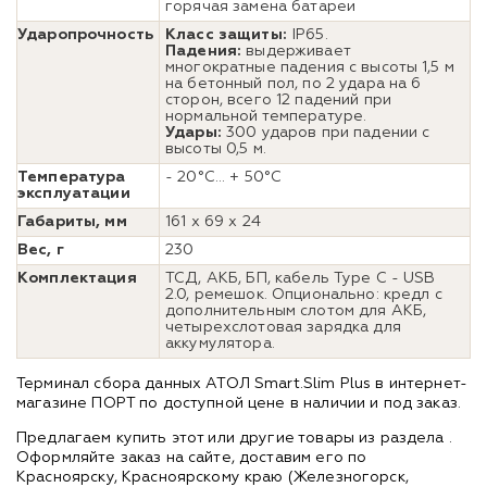
горячая замена батареи
Ударопрочность
Класс защиты:
IP65.
Падения:
выдерживает
многократные падения с высоты 1,5 м
на бетонный пол, по 2 удара на 6
сторон, всего 12 падений при
нормальной температуре.
Удары:
300 ударов при падении с
высоты 0,5 м.
Температура
- 20°C... + 50°C
эксплуатации
Габариты, мм
161 x 69 x 24
Вес, г
230
Комплектация
ТСД, АКБ, БП, кабель Type C - USB
2.0, ремешок. Опционально: кредл с
дополнительным слотом для АКБ,
четырехслотовая зарядка для
аккумулятора.
Терминал сбора данных АТОЛ Smart.Slim Plus в интернет-
магазине ПОРТ по доступной цене в наличии и под заказ.
Предлагаем купить этот или другие товары из раздела
.
Оформляйте заказ на сайте, доставим его по
Красноярску, Красноярскому краю (Железногорск,