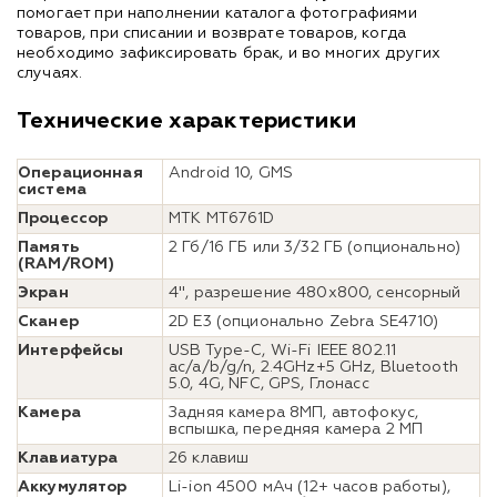
помогает при наполнении каталога фотографиями
товаров, при списании и возврате товаров, когда
необходимо зафиксировать брак, и во многих других
случаях.
Технические характеристики
Операционная
Android 10, GMS
система
Процессор
MTK MT6761D
Память
2 Гб/16 ГБ или 3/32 ГБ (опционально)
(RAM/ROM)
Экран
4", разрешение 480х800, сенсорный
Сканер
2D E3 (опционально Zebra SE4710)
Интерфейсы
USB Type-C, Wi-Fi IEEE 802.11
ac/a/b/g/n, 2.4GHz+5 GНz, Bluetooth
5.0, 4G, NFC, GPS, Глонасс
Камера
Задняя камера 8МП, автофокус,
вспышка, передняя камера 2 МП
Клавиатура
26 клавиш
Аккумулятор
Li-ion 4500 мАч (12+ часов работы),