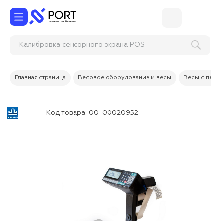
Калибровка сенсорного экрана POS-
монитора
Главная страница
Весовое оборудование и весы
Весы с печа
Код товара:
00-00020952