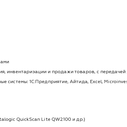
рами
ния, инвентаризации и продажи товаров, с передаче
е системы: 1С:Предприятие, Айтида, Excel, Microinves
alogic QuickScan Lite QW2100 и др.)