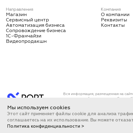
Направления
Компания
Магазин
О компании
Сервисный центр
Реквизиты
Автоматизация бизнеса
Контакты
Сопровождение бизнеса
1С-Франчайзи
Видеопродакшн
Вся информация, размещенная на сайт
определяемой положениями Статьи 43
Все цены на сайте указаны с НДС. О
Мы используем cookies
ПОРТ 2011-2026
Политика об
Этот сайт применяет файлы cookie для анализа трафи
соглашаетесь на их использование. Вы можете отказа
Политика конфиденциальности >