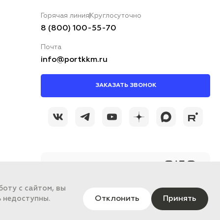
Горячая линия
Круглосуточно
8 (800) 100-55-70
Почта
info@portkkm.ru
ЗАКАЗАТЬ ЗВОНОК
@portkkmru
Новости, лайфхаки и
познавательный
контент PORT - бизнес
оту с сайтом, вы
портал
Отклонить
Принять
ь недоступны.