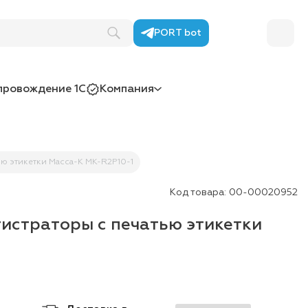
PORT bot
провождение 1С
Компания
ю этикетки Масса-К MK-R2P10-1
Код товара:
00-00020952
истраторы с печатью этикетки