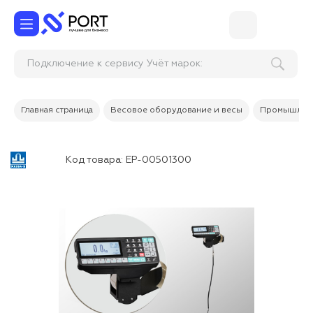
Подключение к сервису Учёт марок:
маркировка с Э
Главная страница
Весовое оборудование и весы
Промышленн
Код товара:
ЕР-00501300