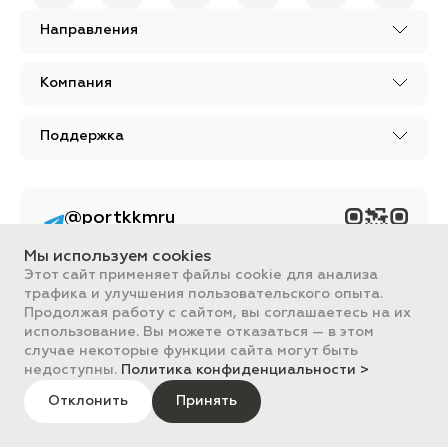
Направления
Компания
Поддержка
@portkkmru
Новости, лайфхаки и
познавательный
Мы используем cookies
контент PORT - бизнес
портал
Этот сайт применяет файлы cookie для анализа
трафика и улучшения пользовательского опыта.
Вся информация, размещенная на сайте, носит ознакомительный
Продолжая работу с сайтом, вы соглашаетесь на их
характер и не является публичной офертой, определяемой
использование. Вы можете отказаться — в этом
положениями Статьи 437 ГК РФ.
случае некоторые функции сайта могут быть
Все цены на сайте указаны с НДС. ООО "ПОРТ" ИНН 2461018892,
ОГРН 1022401953496
недоступны.
Политика конфиденциальности >
ПОРТ 2011-2026
Политика обработки данных
Отклонить
Принять