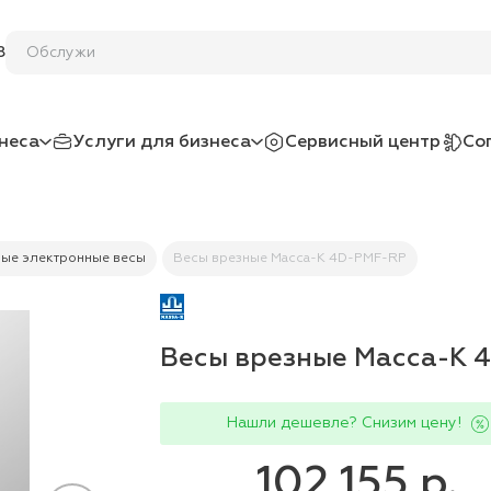
8
неса
Услуги для бизнеса
Сервисный центр
Со
ые электронные весы
Весы врезные Масса-К 4D-PMF-RP
Весы врезные Масса-К 
Нашли дешевле? Снизим цену!
102 155 р.