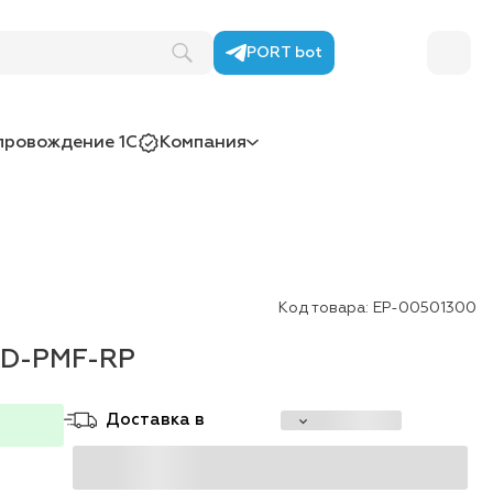
PORT bot
провождение 1С
Компания
Код товара:
ЕР-00501300
4D-PMF-RP
Доставка в