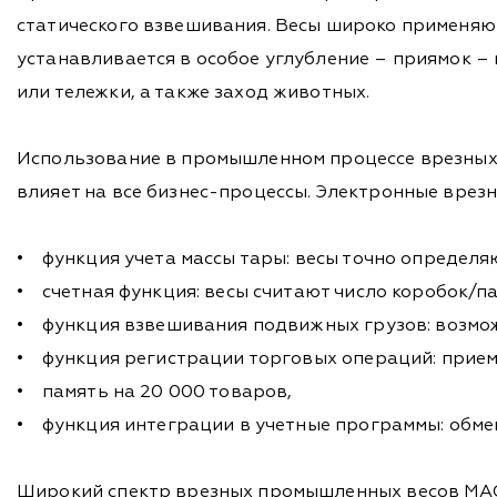
статического взвешивания. Весы широко применяют
устанавливается в особое углубление – приямок –
или тележки, а также заход животных.
Использование в промышленном процессе врезных 
влияет на все бизнес-процессы. Электронные вре
• функция учета массы тары: весы точно определяю
• счетная функция: весы считают число коробок/п
• функция взвешивания подвижных грузов: возмож
• функция регистрации торговых операций: прием,
• память на 20 000 товаров,
• функция интеграции в учетные программы: обмен
Широкий спектр врезных промышленных весов МАСС