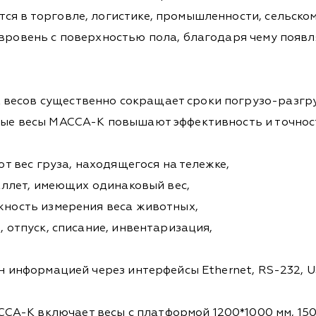
ся в торговле, логистике, промышленности, сельско
 вровень с поверхностью пола, благодаря чему появл
весов существенно сокращает сроки погрузо-разгру
зные весы МАССА-К повышают эффективность и точнос
т вес груза, находящегося на тележке,
аллет, имеющих одинаковый вес,
ность измерения веса животных,
 отпуск, списание, инвентаризация,
 информацией через интерфейсы Ethernet, RS-232, U
А-К включает весы с платформой 1200*1000 мм, 150