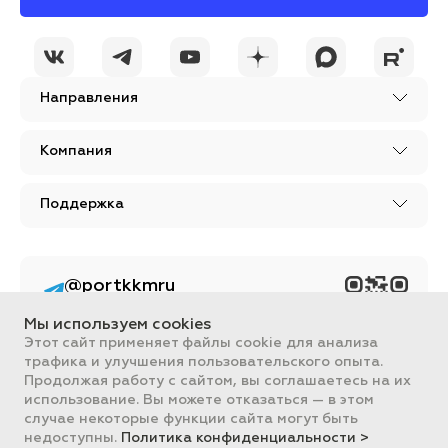
Направления
Компания
Поддержка
@portkkmru
Новости, лайфхаки и
познавательный
Мы используем cookies
контент PORT - бизнес
портал
Этот сайт применяет файлы cookie для анализа
трафика и улучшения пользовательского опыта.
Вся информация, размещенная на сайте, носит ознакомительный
Продолжая работу с сайтом, вы соглашаетесь на их
характер и не является публичной офертой, определяемой
использование. Вы можете отказаться — в этом
положениями Статьи 437 ГК РФ.
случае некоторые функции сайта могут быть
Все цены на сайте указаны с НДС. ООО "ПОРТ" ИНН 2461018892,
ОГРН 1022401953496
недоступны.
Политика конфиденциальности >