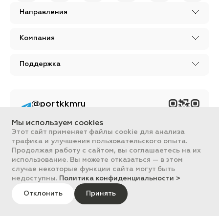
Направления
Компания
Поддержка
@portkkmru
Новости, лайфхаки и
познавательный
Мы используем cookies
контент PORT - бизнес
портал
Этот сайт применяет файлы cookie для анализа
трафика и улучшения пользовательского опыта.
Вся информация, размещенная на сайте, носит ознакомительный
Продолжая работу с сайтом, вы соглашаетесь на их
характер и не является публичной офертой, определяемой
использование. Вы можете отказаться — в этом
положениями Статьи 437 ГК РФ.
случае некоторые функции сайта могут быть
Все цены на сайте указаны с НДС. ООО "ПОРТ" ИНН 2461018892,
ОГРН 1022401953496
недоступны.
Политика конфиденциальности >
ПОРТ 2011-2026
Политика обработки данных
Отклонить
Принять