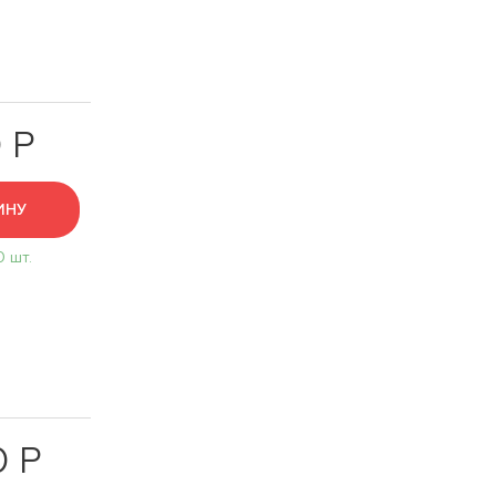
 Р
ИНУ
0 шт.
0 Р