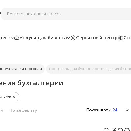
Регистра
8
неса
Услуги для бизнеса
Сервисный центр
Со
втоматизации торговли
Программы для бухгалтеров и ведения бухга
ения бухгалтерии
о учёта
Показывать:
ми
По алфавиту