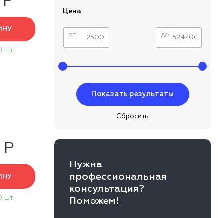
 Р
Цена
ИНУ
от
до
0 шт.
 Р
Нужна
профессиональная
ИНУ
консультация?
0 шт.
Поможем!