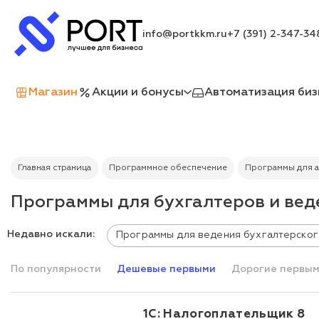
info@portkkm.ru
+7 (391) 2-347-34
Магазин
Акции и бонусы
Автоматизация биз
Главная страница
Программное обеспечение
Программы для а
Программы для бухгалтеров и вед
Недавно искали:
Программы для ведения бухгалтерског
По популярности
Дешевые первыми
Дорогие первы
1С: Налогоплательщик 8