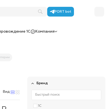
PORT bot
провождение 1С
Компания
лтерии
Бренд
Вид:
1С