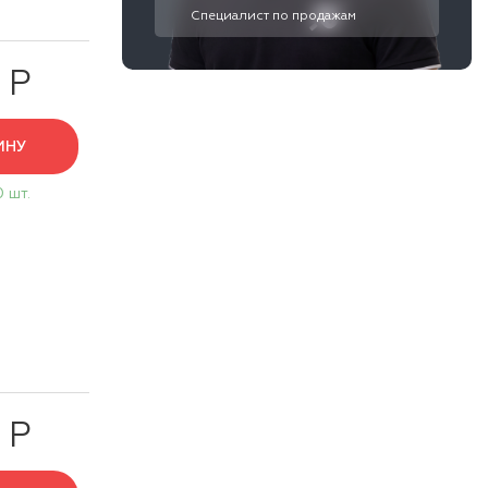
Специалист по продажам
 Р
ИНУ
0 шт.
 Р