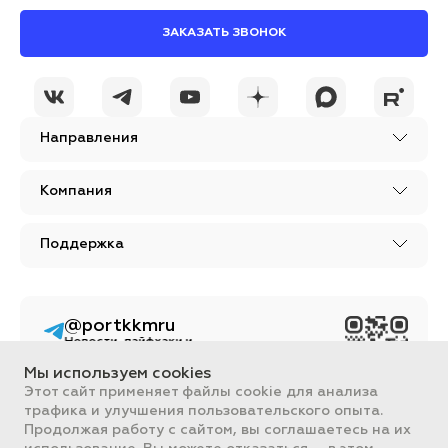
ЗАКАЗАТЬ ЗВОНОК
Направления
Компания
Поддержка
@portkkmru
Новости, лайфхаки и
познавательный
контент PORT - бизнес
Мы используем cookies
портал
Этот сайт применяет файлы cookie для анализа
трафика и улучшения пользовательского опыта.
Вся информация, размещенная на сайте, носит ознакомительный
характер и не является публичной офертой, определяемой
Продолжая работу с сайтом, вы соглашаетесь на их
положениями Статьи 437 ГК РФ.