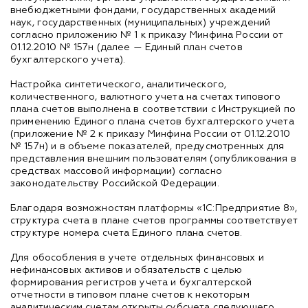
внебюджетными фондами, государственных академий
наук, государственных (муниципальных) учреждений
согласно приложению № 1 к приказу Минфина России от
01.12.2010 № 157н (далее — Единый план счетов
бухгалтерского учета).
Настройка синтетического, аналитического,
количественного, валютного учета на счетах типового
плана счетов выполнена в соответствии с Инструкцией по
применению Единого плана счетов бухгалтерского учета
(приложение № 2 к приказу Минфина России от 01.12.2010
№ 157н) и в объеме показателей, предусмотренных для
представления внешним пользователям (опубликования в
средствах массовой информации) согласно
законодательству Российской Федерации.
Благодаря возможностям платформы «1С:Предприятие 8»,
структура счета в плане счетов программы соответствует
структуре номера счета Единого плана счетов.
Для обособления в учете отдельных финансовых и
нефинансовых активов и обязательств с целью
формирования регистров учета и бухгалтерской
отчетности в типовом плане счетов к некоторым
аналитическим счетам открыты субсчета следующего