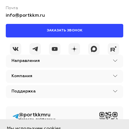
Почта
info@portkkm.ru
ЗАКАЗАТЬ ЗВОНОК
Направления
Компания
Поддержка
@portkkmru
Новости, лайфхаки и
познавательный
контент PORT - бизнес
Мы используем cookies