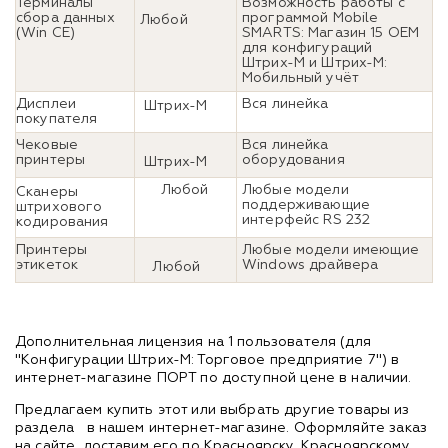
Терминалы
Возможность работы с
сбора данных
программой Mobile
Любой
(Win CE)
SMARTS: Магазин 15 OEM
для конфигураций
Штрих-М и Штрих-М:
Мобильный учёт
Дисплеи
Вся линейка
Штрих-М
покупателя
Чековые
Вся линейка
принтеры
оборудования
Штрих-М
Любой
Любые модели
Сканеры
поддерживающие
штрихового
интерфейс RS 232
кодирования
Принтеры
Любые модели имеющие
этикеток
Windows драйвера
Любой
Дополнительная лицензия на 1 пользователя (для
"Конфигурации Штрих-М: Торговое предприятие 7") в
интернет-магазине ПОРТ по доступной цене в наличии.
Предлагаем купить этот или выбрать другие товары из
раздела
в нашем интернет-магазине. Оформляйте заказ
на сайте, доставим его по Красноярску, Красноярскому