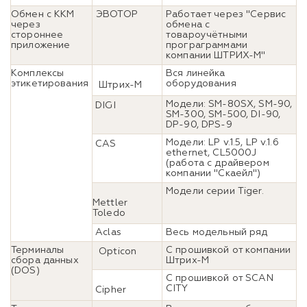
Обмен с ККМ
ЭВОТОР
Работает через "Сервис
через
обмена с
стороннее
товароучётными
приложение
програграммами
компании ШТРИХ-М"
Комплексы
Вся линейка
этикетирования
оборудования
Штрих-М
Модели: SM-80SX, SM-90,
DIGI
SM-300, SM-500, DI-90,
DP-90, DPS-9
Модели: LP v.1.5, LP v.1.6
CAS
ethernet, CL5000J
(работа с драйвером
компании "Скаейл")
Модели серии Tiger.
Mettler
Toledo
Aclas
Весь модельный ряд
Терминалы
C прошивкой от компании
Opticon
сбора данных
Штрих-М
(DOS)
C прошивкой от SCAN
CITY
Cipher