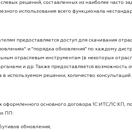
слевых решений, составленных из наиболее часто за
езного использования всего функционала нестандар
телям предоставляется доступ для скачивания отрас
новлениях" и "порядка обновления" по каждому дист
льным отраслевым инструментам (в некоторых отрас
рганами и др. Также предоставляется возможность 
а в используемом решении, количество консультаций
х оформленного основного договора 1С:ИТС/1С:КП, п
х ПП:
бутивов обновления;