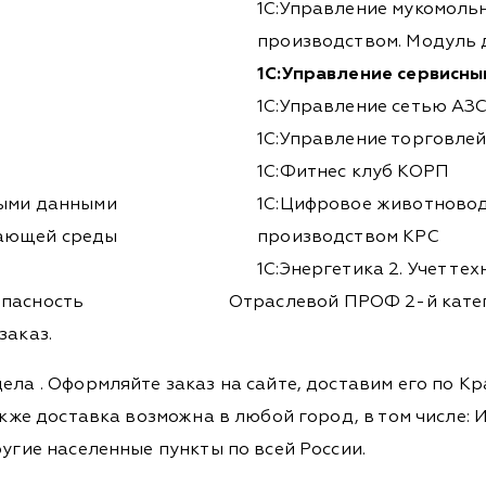
1С:Управление мукомоль
производством. Модуль д
1С:Управление сервисн
1С:Управление сетью АЗС
1С:Управление торговле
1С:Фитнес клуб КОРП
ными данными
1С:Цифровое животновод
жающей среды
производством КРС
1С:Энергетика 2. Учет т
опасность
Отраслевой ПРОФ 2-й катег
заказ.
дела
. Оформляйте заказ на сайте, доставим его по К
кже доставка возможна в любой город, в том числе: И
ругие населенные пункты по всей России.