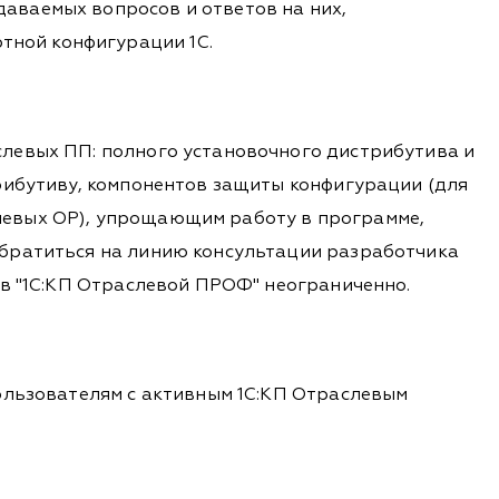
даваемых вопросов и ответов на них,
тной конфигурации 1С.
левых ПП: полного установочного дистрибутива и
рибутиву, компонентов защиты конфигурации (для
левых ОР), упрощающим работу в программе,
обратиться на линию консультации разработчика
 в "1С:КП Отраслевой ПРОФ" неограниченно.
ользователям с активным 1С:КП Отраслевым