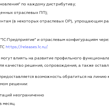
бновления" по каждому дистрибутиву;
енных отраслевых ПП);
нтам (в некоторых отраслевых ОР), упрощающим раб
"1С:Предприятие" и отраслевым конфигурациям чере
ИТС
https://releases.1c.ru/
.
 могут влиять на развитие профильного функционал
ля качество решения, сопровождения, а также остав
 предоставляется возможность обратиться на линию 
емом решении:
ьтаций неограниченно
в месяц.