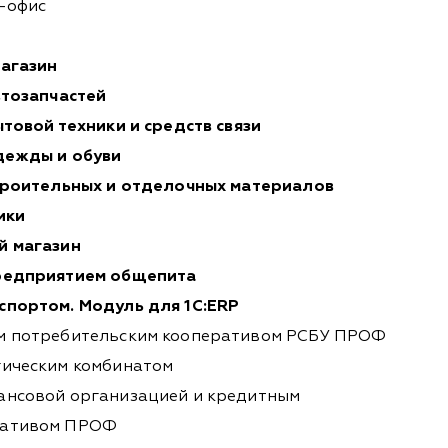
т-офис
магазин
втозапчастей
ытовой техники и средств связи
одежды и обуви
строительных и отделочных материалов
ики
й магазин
предприятием общепита
спортом. Модуль для 1С:ERP
ым потребительским кооперативом РСБУ ПРОФ
гическим комбинатом
ансовой организацией и кредитным
ративом ПРОФ