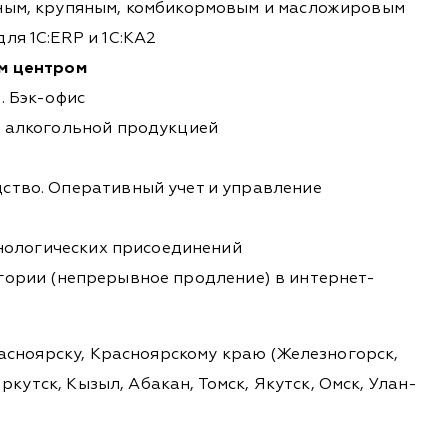
ным, крупяным, комбикормовым и масложировым
ля 1С:ERP и 1С:КА2
ым центром
. Бэк-офис
й алкогольной продукцией
ство. Оперативный учет и управление
ехнологических присоединений
ории (непрерывное продление) в интернет-
расноярску, Красноярскому краю (Железногорск,
ркутск, Кызыл, Абакан, Томск, Якутск, Омск, Улан-