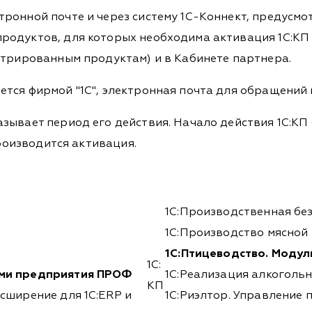
ронной почте и через систему 1С-Коннект, предусм
родуктов, для которых необходима активация 1С:КП 
стрированным продуктам) и в Кабинете партнера.
тся фирмой "1С", электронная почта для обращений
зывает период его действия. Начало действия 1С:КП
производится активация.
1С:Производственная бе
1С:Производство мясной 
1С:Птицеводство. Модул
1С:
ями предприятия ПРОФ
1С:Реализация алкогольн
КП
сширение для 1С:ERP и
1С:Риэлтор. Управление