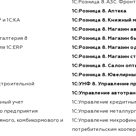
1С:Розница 8. АЗС. Фрон
1С:Розница 8. Аптека
 и 1С:КА
1С:Розница 8. Книжный 
У
1С:Розница 8. Магазин а
галтерия 8
1С:Розница 8. Магазин б
ля 1С:ERP
1С:Розница 8. Магазин 
1С:Розница 8. Магазин 
1С:Розница 8. Салон опт
1С:Розница 8. Ювелирны
-строительной
1С:УНФ 8. Управление 
1С:Управление автотран
ный учет
1С:Управление кредитн
о предприятия
1С:Управление металлур
яного, комбикормового и
1С:Управление микрофин
потребительским коопе