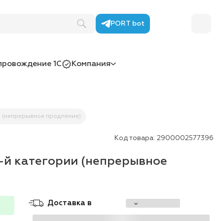
PORT bot
провождение 1С
Компания
и (непрерывное продление)
Код товара:
2900002577396
-й категории (непрерывное
Доставка в