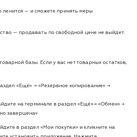
о ленится — и сможете принять меры
ество — продавать по свободной цене не выйдет.
варной базы. Если у вас нет товарных остатков,
раздел «Ещё» → «Резервное копирование» →
айдите на терминале в раздел «Ещё»→ «Обмен» →
шно завершена»
йдите в раздел «Мои покупки» и кликните на
тите установить приложение. Нажмите