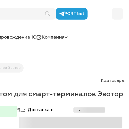
PORT bot
провождение 1С
Компания
алов Эвотор
Код товара:
том для смарт-терминалов Эвотор
Доставка в