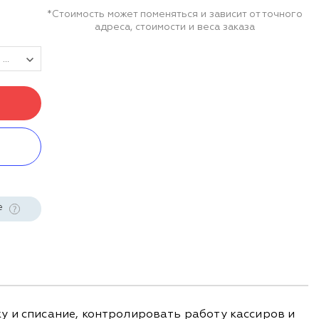
*Стоимость может поменяться и зависит от точного
адреса, стоимости и веса заказа
Управление ассортиментом. Подписка на 1 год
е
у и списание, контролировать работу кассиров и