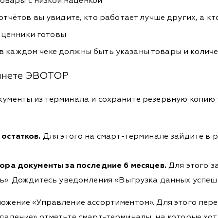
товары с низкой наценкой
тчётов вы увидите, кто работает лучше других, а кт
 ценники готовы
а в каждом чеке должны быть указаны товары и колич
бинете ЭВОТОР
ументы из терминала и сохраните резервную копию то
остатков.
Для этого на смарт-терминале зайдите в 
ора документы за последние 6 месяцев.
Для этого з
ть». Дождитесь уведомления «Выгрузка данных успе
ожение «Управление ассортиментом». Для этого пере
удаление» отметьте смарт-терминалы, на которые хо