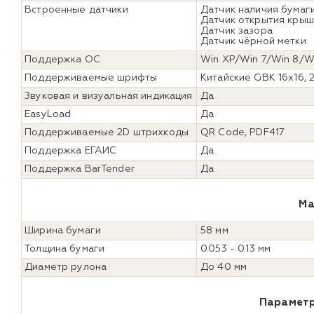
Встроенные датчики
Датчик наличия бумаг
Датчик открытия кры
Датчик зазора
Датчик чёрной метки
Поддержка ОС
Win XP/Win 7/Win 8/Wi
Поддерживаемые шрифты
Китайские GBK 16x16, 
Звуковая и визуальная индикация
Да
EasyLoad
Да
Поддерживаемые 2D штрихкоды
QR Code, PDF417
Поддержка ЕГАИС
Да
Поддержка BarTender
Да
Ма
Ширина бумаги
58 мм
Толщина бумаги
0.053 - 0.13 мм
Диаметр рулона
До 40 мм
Параметр