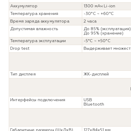
Аккумулятор
1300 мАч Li-ion
Температура хранения
-30°С ~ +60°С
Время заряда аккумулятора
2 часа
Допустимая влажность
До 85% (эксплуатация)
До 95% (хранение)
Температура эксплуатации
-5°С ~ +50°С
Drop test
Выдерживает множеств
Тип дисплея
ЖК-дисплей
Интерфейсы подключения
USB
Bluetooth
Габаритные размеры (ШхДхВ)
127х84х51 мм