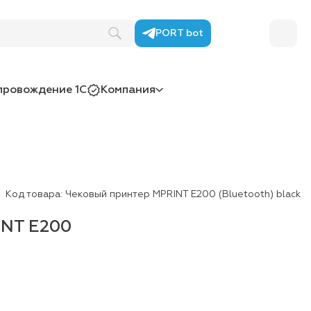
PORT bot
провождение 1С
Компания
Код товара:
Чековый принтер MPRINT E200 (Bluetooth) black
INT E200