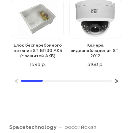
Блок бесперебойного
Камера
питания ST-БП 30 АКБ
видеонаблюдения ST-
(с защитой АКБ)
2012
1598 р.
3168 р.
к
Spacetechnology
— российская
о