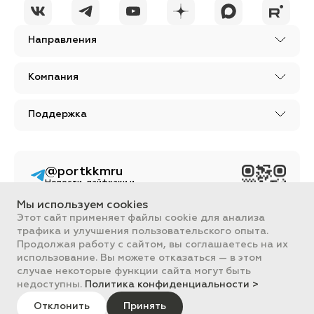
Направления
Компания
Поддержка
@portkkmru
Новости, лайфхаки и
познавательный
контент PORT - бизнес
Мы используем cookies
портал
Этот сайт применяет файлы cookie для анализа
трафика и улучшения пользовательского опыта.
Вся информация, размещенная на сайте, носит ознакомительный
характер и не является публичной офертой, определяемой
Продолжая работу с сайтом, вы соглашаетесь на их
положениями Статьи 437 ГК РФ.
использование. Вы можете отказаться — в этом
Все цены на сайте указаны с НДС. ООО "ПОРТ" ИНН 2461018892,
случае некоторые функции сайта могут быть
ОГРН 1022401953496
недоступны.
Политика конфиденциальности >
ПОРТ 2011-2026
Политика обработки данных
Отклонить
Принять