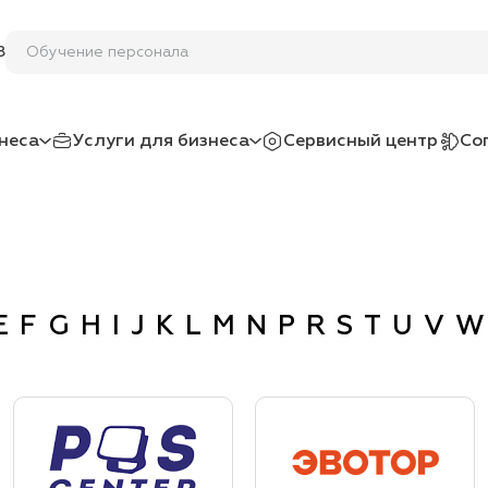
Обучение п
8
неса
Услуги для бизнеса
Сервисный центр
Со
E
F
G
H
I
J
K
L
M
N
P
R
S
T
U
V
W