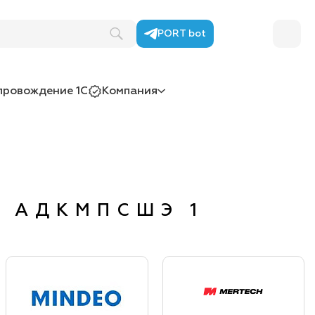
PORT bot
провождение 1С
Компания
А
Д
К
М
П
С
Ш
Э
1