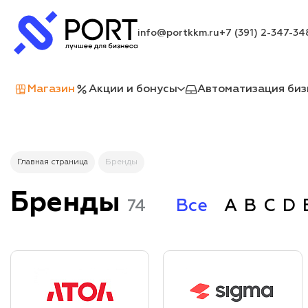
info@portkkm.ru
+7 (391) 2-347-34
Магазин
Акции и бонусы
Автоматизация биз
Главная страница
Бренды
Бренды
74
Все
A
B
C
D