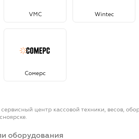
VMC
Wintec
Сомерс
ервисный центр кассовой техники, весов, обо
сноярске.
ли оборудования