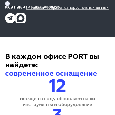
или пишите нам напрямую
Я согласен
с правилами обработки персональных данных
В каждом офисе PORT вы
найдете:
современное оснащение
12
месяцев в году обновляем наши
инструменты и оборудование