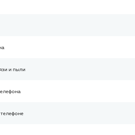
на
язи и пыли
телефона
 телефоне