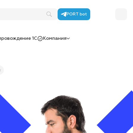
PORT bot
провождение 1С
Компания
g