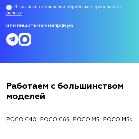
Я согласен
с правилами обработки персональных
данных
или пишите нам напрямую
Работаем с большинством
моделей
POCO C40
POCO C65
POCO M5
POCO M5s
,
,
,