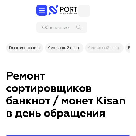
Обновление
платформы 1С и
типовых кон
Главная страница
Сервисный центр
Сервисный центр
Рем
Ремонт
сортировщиков
банкнот / монет Kisan
в день обращения