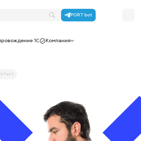
PORT bot
провождение 1С
Компания
i Pad 5