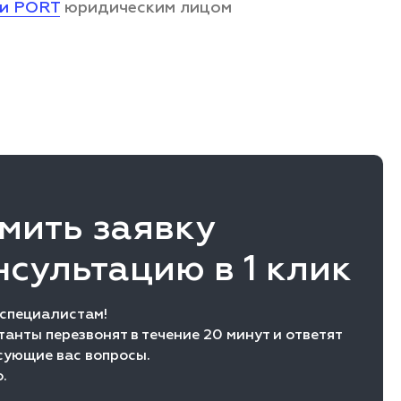
ии PORT
юридическим лицом
мить заявку
нсультацию в 1 клик
 специалистам!
анты перезвонят в течение 20 минут и ответят
сующие вас вопросы.
.