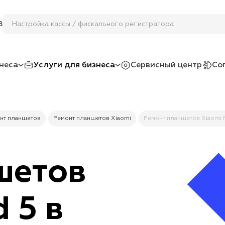
Настройка кассы / фискальног
8
неса
Услуги для бизнеса
Сервисный центр
Со
нт планшетов
Ремонт планшетов Xiaomi
Ремонт планшетов Xiaomi M
шетов
 5 в