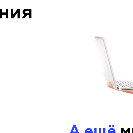
ния
А ещё
м