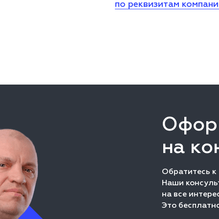
по реквизитам компан
Офор
на ко
Обратитесь к
Наши консульт
на все интере
Это бесплатно