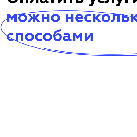
можно несколь
способами