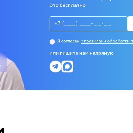
Это бесплатно.
Я согласен
с правилами обработки 
или пишите нам напрямую
и
и